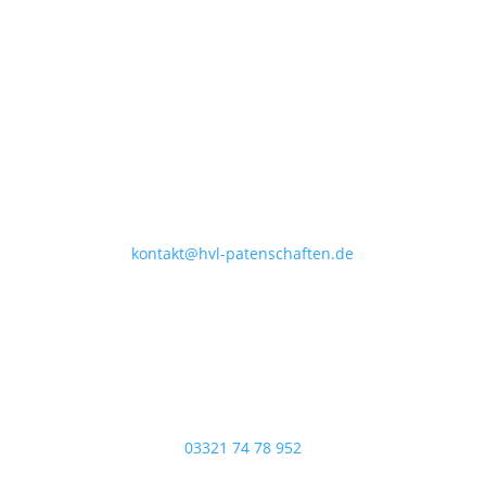
Berliner Str. 4
14641 Nauen
E-Mail
kontakt@hvl-patenschaften.de
Telefon
03321 74 78 952