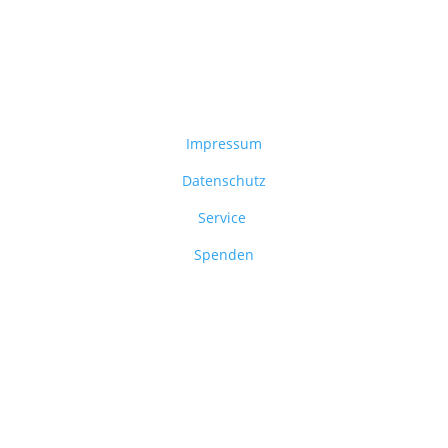
Weiterführende Links
Impressum
Datenschutz
Service
Spenden
© 2025 Patenschaften für Kinder psychisch