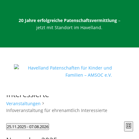
20 Jahre erfolgreiche Patenschaftsvermittlung
–
jetzt mit Standort im Havelland.
Infoveranstaltung für ehrenamtlich
Interessierte
Veranstaltungen
Infoveranstaltung für ehrenamtlich Interessierte
Ans
Veranstaltungen
Ver
25.11.2025
 - 
07.08.2026
Liste
Ans
Nav
Datum
Nav