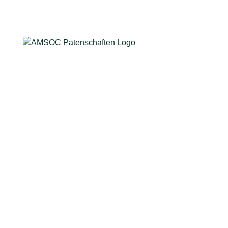
Spendenkonto
Commerzbank AG
Ambulante Sozialpädagogik Charlottenburg e.V.
DE56 1004 0000 0567 5590 00
Verwendungszweck:
HVL Patenschaften
AMSOC e.V. ist als gemeinnützig anerkannt und