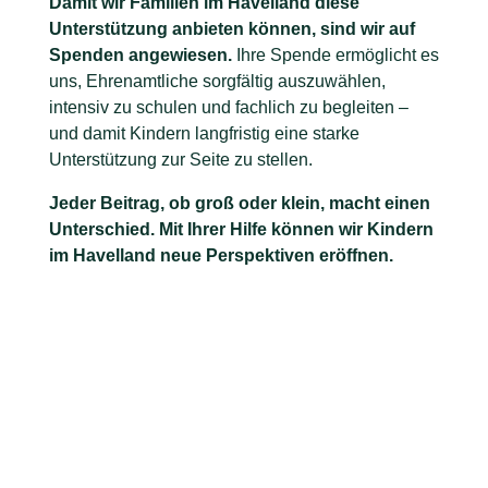
Damit wir Familien im Havelland diese
Unterstützung anbieten können, sind wir auf
Spenden angewiesen.
Ihre Spende ermöglicht es
uns, Ehrenamtliche sorgfältig auszuwählen,
intensiv zu schulen und fachlich zu begleiten –
und damit Kindern langfristig eine starke
Unterstützung zur Seite zu stellen.
Jeder Beitrag, ob groß oder klein, macht einen
Unterschied. Mit Ihrer Hilfe können wir Kindern
im Havelland neue Perspektiven eröffnen.
So kommt Ihre Spende an
Damit Sie nachvollziehen können, wie Ihre
Unterstützung wirkt, zeigen wir Ihnen, wofür wir
die Spenden im Rahmen der Havelland
Patenschaften einsetzen:
Schulung
und
Begleitung
der ehrenamtlichen