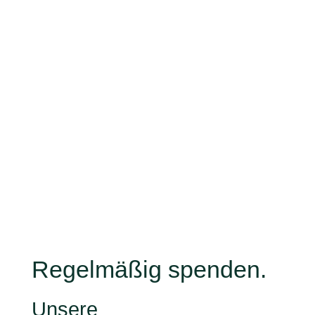
Unser Spendenkonto
Commerzbank AG
Ambulante Sozialpädagogik Charlottenburg e.V.
DE56 1004 0000 0567 5590 00
Verwendungszweck:
HVL Patenschaften
Regelmäßig spenden.
Unsere