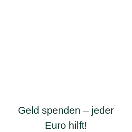
Patinnen und Paten
Fachliche Beratung
und Unterstützung der
Familien
Organisation von
Begegnungen
,
Elterncafés
und
Festen
für Kinder und Familien
Öffentlichkeitsarbeit
, um weitere
Ehrenamtliche zu gewinnen
Geld spenden – jeder
Euro hilft!