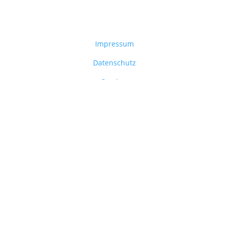
Weiterführende Links
Impressum
Datenschutz
Service
Spenden
© 2025 Patenschaften für Kinder psychisch
erkrankter Eltern – AMSOC e.V. – Havelland